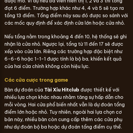
được mở. Ví dụ nếu ba viên hiển thị 1, 2 và 3 thì tổng
đạt 6 điểm. Trường hợp khác như 4, 4 và 5 sẽ tạo ra
tổng 13 điểm. Tổng điểm này sau đó được so sánh với
các mốc quy định để xác định cửa lớn hoặc cửa nhỏ.
Nếu tổng nằm trong khoảng 4 đến 10, hệ thống sẽ ghi
nhận là cửa nhỏ. Ngược lại, tổng từ 11 đến 17 sẽ được
xếp vào cửa lớn. Riêng các trường hợp đặc biệt như
6-6-6 hoặc 1-1-1 được tính là bộ ba, khiến kết quả
của hai cửa chính không còn hiệu lực.
Các cửa cược trong game
Bàn dự đoán của
Tài Xỉu Hitclub
được thiết kế với
nhiều lựa chọn khác nhau nhằm tăng sự hấp dẫn cho
mỗi vòng. Hai cửa phổ biến nhất vẫn là dự đoán tổng
điểm lớn hoặc nhỏ. Tuy nhiên, ngoài hai lựa chọn cơ
bản này, nhiều bàn còn cung cấp thêm các cửa phụ
như dự đoán bộ ba hoặc dự đoán tổng điểm cụ thể.