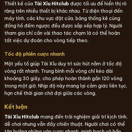
Thiết kế của
Tài Xỉu Hitclub
được tối ưu để hiển thị rõ
ràng trên nhiều thiết bị khác nhau. Từ điện thoại đến
máy tính, các khu vực đặt cửa, bảng thống kê cùng
đồng hồ đếm ngược đều được sắp xếp hợp lý. Người
tham gia chỉ cần vài thao tác chạm là có thể hoàn
tất việc dự đoán cho vòng tiếp theo.
Tốc độ phiên cược nhanh
Một yếu tố giúp Tài Xỉu duy trì sức hút nằm ở tốc độ
vòng rất nhanh. Trung bình mỗi vòng chỉ kéo dài
khoảng 30 giây, cho phép hoàn thành gần 120 vòng
trong một giờ. Nhịp độ này mang lại cảm giác liên tục,
hạn chế thời gian chờ đợi giữa các vòng.
Kết luận
Tài Xỉu Hitclub
mang đến trải nghiệm giải trí kịch tính,
dễ chơi nhưng vẫn đầy chiến thuật. Người chơi có thể
tận hưởng những ván cược nhanh, minh bạch và hấp