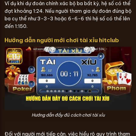
Ví dụ khi dự đoán chính xác bộ ba bất kỳ, hệ số có thể
đạt khoảng 1:24. Nếu người tham gia dự đoán đúng bộ
ba cụ thể như 3-3-3 hoặc 6-6-6 thì hệ số có thể lên
đến 1:150.
Hướng dẫn người mới chơi tài xỉu hitclub
Hướng dẫn đầy đủ cách chơi tài xỉu
Đối với người mới tiếp cận, việc hiểu rõ quy trình tham