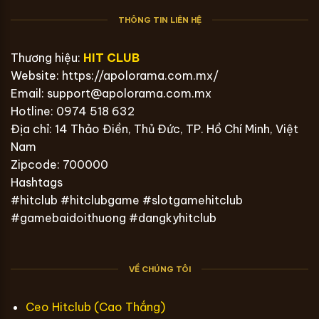
THÔNG TIN LIÊN HỆ
Thương hiệu:
HIT CLUB
Website: https://apolorama.com.mx/
Email:
support@apolorama.com.mx
Hotline: 0974 518 632
Địa chỉ: 14 Thảo Điền, Thủ Đức, TP. Hồ Chí Minh, Việt
Nam
Zipcode: 700000
Hashtags
#hitclub #hitclubgame #slotgamehitclub
#gamebaidoithuong #dangkyhitclub
VỀ CHÚNG TÔI
Ceo Hitclub (Cao Thắng)