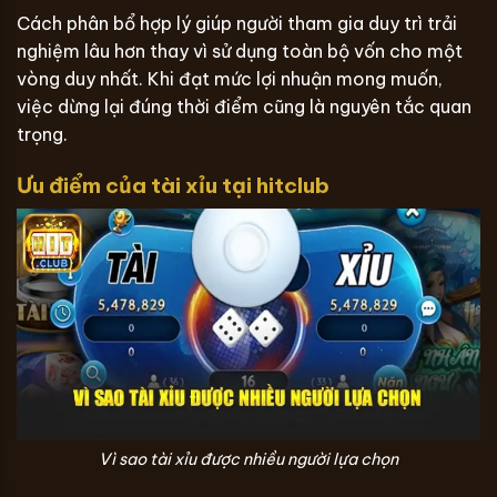
Cách phân bổ hợp lý giúp người tham gia duy trì trải
nghiệm lâu hơn thay vì sử dụng toàn bộ vốn cho một
vòng duy nhất. Khi đạt mức lợi nhuận mong muốn,
việc dừng lại đúng thời điểm cũng là nguyên tắc quan
trọng.
Ưu điểm của tài xỉu tại hitclub
Vì sao tài xỉu được nhiều người lựa chọn