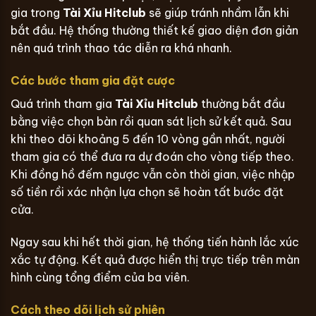
gia trong
Tài Xỉu Hitclub
sẽ giúp tránh nhầm lẫn khi
bắt đầu. Hệ thống thường thiết kế giao diện đơn giản
nên quá trình thao tác diễn ra khá nhanh.
Các bước tham gia đặt cược
Quá trình tham gia
Tài Xỉu Hitclub
thường bắt đầu
bằng việc chọn bàn rồi quan sát lịch sử kết quả. Sau
khi theo dõi khoảng 5 đến 10 vòng gần nhất, người
tham gia có thể đưa ra dự đoán cho vòng tiếp theo.
Khi đồng hồ đếm ngược vẫn còn thời gian, việc nhập
số tiền rồi xác nhận lựa chọn sẽ hoàn tất bước đặt
cửa.
Ngay sau khi hết thời gian, hệ thống tiến hành lắc xúc
xắc tự động. Kết quả được hiển thị trực tiếp trên màn
hình cùng tổng điểm của ba viên.
Cách theo dõi lịch sử phiên